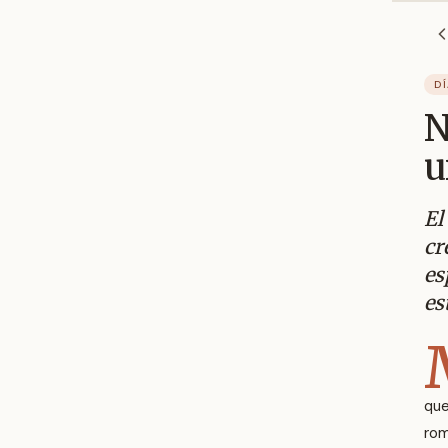
DÍ
N
u
El
cr
es
es
que
rom