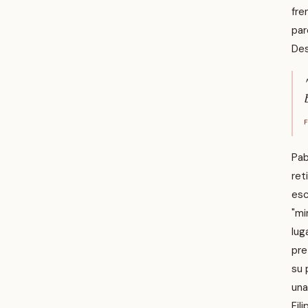
fre
par
Des
Pab
ret
esc
"mi
lug
pre
su 
una
Fil