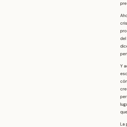
pre
Aho
cri
pro
del
dic
pen
Y a
esc
cóm
cre
per
lug
que
La 