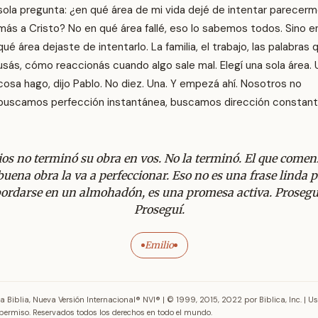
sola pregunta: ¿en qué área de mi vida dejé de intentar parecer
más a Cristo? No en qué área fallé, eso lo sabemos todos. Sino e
qué área dejaste de intentarlo. La familia, el trabajo, las palabras 
usás, cómo reaccionás cuando algo sale mal. Elegí una sola área.
cosa hago, dijo Pablo. No diez. Una. Y empezá ahí. Nosotros no
buscamos perfección instantánea, buscamos dirección constant
ios no terminó su obra en vos. No la terminó. El que comen
buena obra la va a perfeccionar. Eso no es una frase linda 
ordarse en un almohadón, es una promesa activa. Prosegu
Proseguí.
Emilio
a Biblia, Nueva Versión Internacional® NVI® | © 1999, 2015, 2022 por Biblica, Inc. | U
permiso. Reservados todos los derechos en todo el mundo.