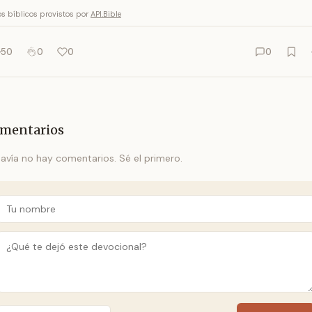
os bíblicos provistos por
API.Bible
50
0
0
0
mentarios
avía no hay comentarios. Sé el primero.