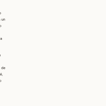
o
s un
o
la
n
e de
é,
o