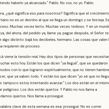
tendo haberlo ya alcanzado." Pablo. No vos, no yo. Pablo.
ra, ¿qué significa eso para nosotros? Significa que el crecimient
stiano no es un destino al que se llega un domingo y se festeja. E
ceso. Muchas veces lento. Muchas veces tedioso. Y en un mund
 ya, del ahora, del pedido ya, llame ya, pague después, el Señor te
e algo distinto: bajá los decibeles, hermano. Las cosas que valen 
a requieren de proceso.
cá viene la tensión real. Hay dos tipos de personas que necesita
uchar esto hoy. Están los que dicen "ya llegué", que se quedaron
odos con lo que lograron espiritualmente, que no tienen hambr
cer, que ya saben todo. Y están los que dicen "yo sé que no llegu
o tampoco estoy intentando avanzar." Los dos están en el mism
ar peligroso. Los dos están quietos. Y Pablo no nos llama a
darnos quietos. Nos llama a proseguir.
palabra clave de esta semana es esa: proseguir. No es correr