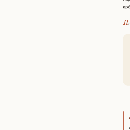
apó
II