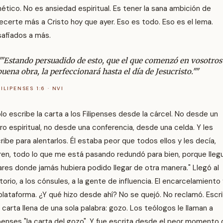
nético. No es ansiedad espiritual. Es tener la sana ambición de
ecerte más a Cristo hoy que ayer. Eso es todo. Eso es el lema.
afiados a más.
""Estando persuadido de esto, que el que comenzó en vosotros
buena obra, la perfeccionará hasta el día de Jesucristo.""
FILIPENSES 1:6 · NVI
lo escribe la carta a los Filipenses desde la cárcel. No desde un
iro espiritual, no desde una conferencia, desde una celda. Y les
ribe para alentarlos. Él estaba peor que todos ellos y les decía,
ren, todo lo que me está pasando redundó para bien, porque lleg
ares donde jamás hubiera podido llegar de otra manera." Llegó al
torio, a los cónsules, a la gente de influencia. El encarcelamiento
plataforma. ¿Y qué hizo desde ahí? No se quejó. No reclamó. Escri
 carta llena de una sola palabra: gozo. Los teólogos le llaman a
ipenses "la carta del gozo". Y fue escrita desde el peor momento 