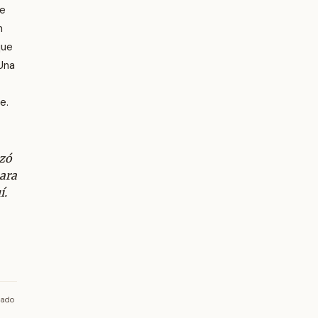
me
n
que
 Una
e.
zó
para
í.
sado