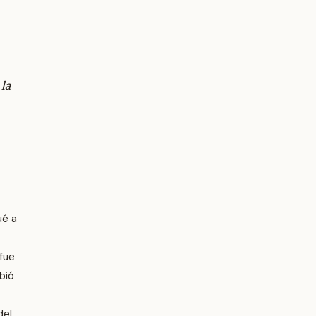
 la
ué a
 fue
bió
del