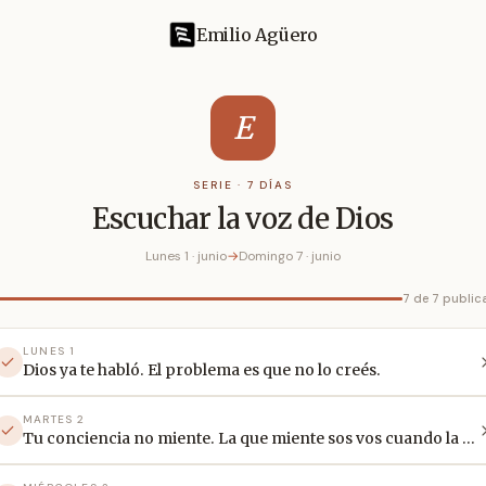
Emilio Agüero
E
SERIE · 7 DÍAS
Escuchar la voz de Dios
Lunes 1 · junio
→
Domingo 7 · junio
7 de 7 publi
LUNES 1
Dios ya te habló. El problema es que no lo creés.
MARTES 2
Tu conciencia no miente. La que miente sos vos cuando la ignorás.