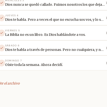
MIÉRCOLES 3
Dios nunca se quedó callado. Fuimos nosotros los que dejamos de escuchar.
JUEVES 4
Dios te habla. Pero a veces el que no escucha sos vos, y lo sabés.
VIERNES 5
La Biblia no es un libro. Es Dios hablándote a vos.
SÁBADO 6
Dios te habla a través de personas. Pero no cualquiera, y no de cualquier manera.
DOMINGO 7
Oíste toda la semana. Ahora decidí.
er el archivo