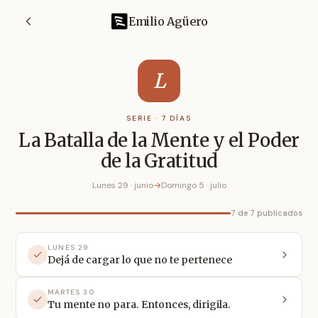
Emilio Agüero
L
SERIE · 7 DÍAS
La Batalla de la Mente y el Poder
de la Gratitud
Lunes 29 · junio
→
Domingo 5 · julio
7 de 7 publicados
LUNES 29
Dejá de cargar lo que no te pertenece
MARTES 30
Tu mente no para. Entonces, dirigila.